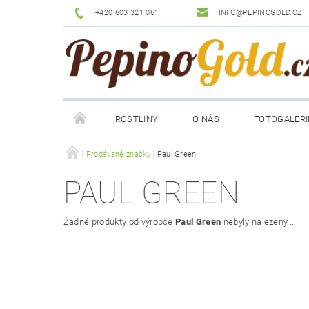
+420 603 321 061
INFO@PEPINOGOLD.CZ
ROSTLINY
O NÁS
FOTOGALERI
Prodávané značky
Paul Green
PAUL GREEN
Žádné produkty od výrobce
Paul Green
nebyly nalezeny....