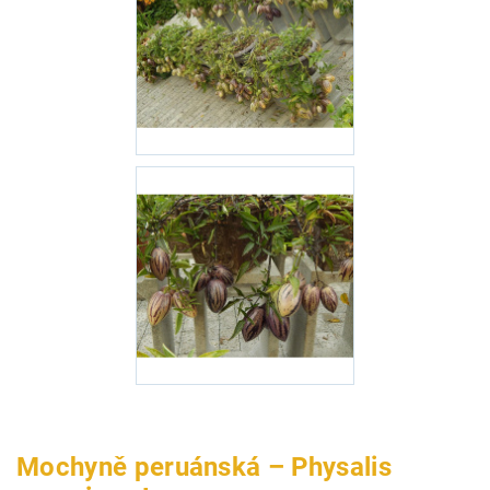
Mochyně peruánská – Physalis