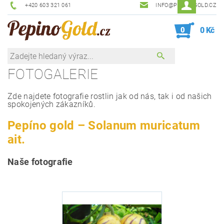
+420 603 321 061
INFO@PEPINOGOLD.CZ
0
0 Kč
FOTOGALERIE
Zde najdete fotografie rostlin jak od nás, tak i od našich
spokojených zákazníků.
Pepíno gold – Solanum muricatum
ait.
Naše fotografie