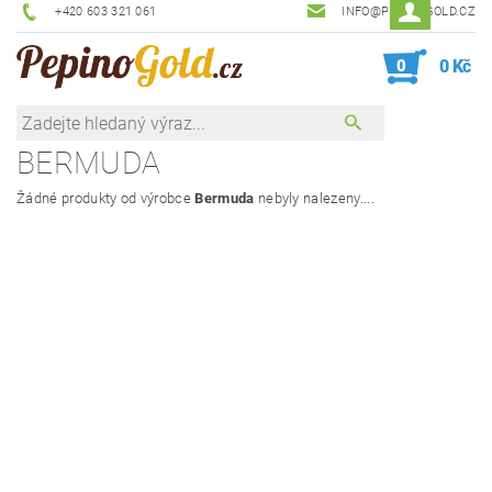
+420 603 321 061
INFO@PEPINOGOLD.CZ
0
0 Kč
BERMUDA
Žádné produkty od výrobce
Bermuda
nebyly nalezeny....