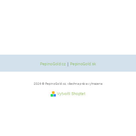
|
PepinoGold.cz
PepinoGold.sk
2026 © PepinoGold.cz, všechna práva vyhrazena
Vytvořil Shoptet