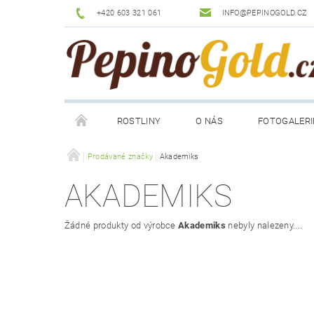
+420 603 321 061
INFO@PEPINOGOLD.CZ
ROSTLINY
O NÁS
FOTOGALERI
Prodávané značky
Akademiks
AKADEMIKS
Žádné produkty od výrobce
Akademiks
nebyly nalezeny....